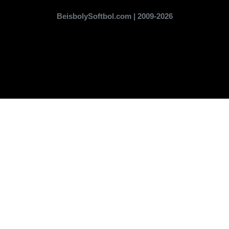
BeisbolySoftbol.com | 2009-2026