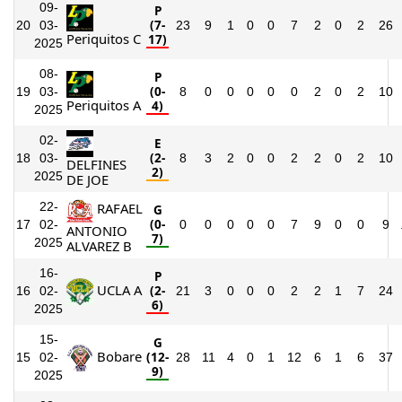
09-
P
(7-
20
03-
23
9
1
0
0
7
2
0
2
26
Periquitos C
17)
2025
08-
P
(0-
19
03-
8
0
0
0
0
0
2
0
2
10
Periquitos A
4)
2025
02-
E
(2-
18
03-
8
3
2
0
0
2
2
0
2
10
DELFINES
2)
2025
DE JOE
RAFAEL
22-
G
(0-
17
02-
0
0
0
0
0
7
9
0
0
9
ANTONIO
7)
2025
ALVAREZ B
16-
P
UCLA A
(2-
16
02-
21
3
0
0
0
2
2
1
7
24
6)
2025
15-
G
Bobare
(12-
15
02-
28
11
4
0
1
12
6
1
6
37
9)
2025