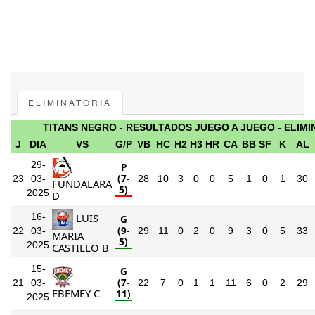
ELIMINATORIA
TITANS NEGRO - RESULTADOS JUEGO A JUEGO - ELIMI
J
DIA
VS
G/P
VB
HC
H2
H3
HR
CA
BB
SF
K
AL
29-
P
(7-
23
03-
28
10
3
0
0
5
1
0
1
30
FUNDALARA
5)
2025
D
LUIS
16-
G
(9-
22
03-
29
11
0
2
0
9
3
0
5
33
MARIA
5)
2025
CASTILLO B
15-
G
(7-
21
03-
22
7
0
1
1
11
6
0
2
29
EBEMEY C
11)
2025