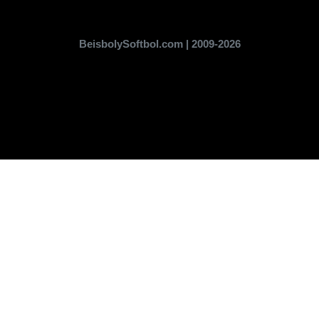
BeisbolySoftbol.com | 2009-2026