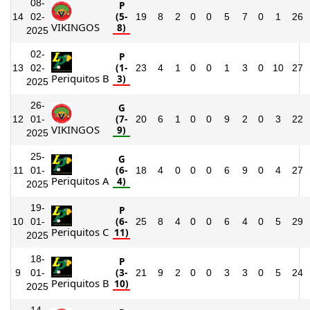
08-
P
(5-
14
02-
19
8
2
0
0
5
7
0
1
26
VIKINGOS
8)
2025
02-
P
(1-
13
02-
23
4
1
0
0
1
3
0
10
27
Periquitos B
3)
2025
26-
G
(7-
12
01-
20
6
1
0
0
9
2
0
3
22
VIKINGOS
9)
2025
25-
G
(6-
11
01-
18
4
0
0
0
6
9
0
4
27
Periquitos A
4)
2025
19-
P
(6-
10
01-
25
8
4
0
0
6
4
0
5
29
Periquitos C
11)
2025
18-
P
(3-
9
01-
21
9
2
0
0
3
3
0
5
24
Periquitos B
10)
2025