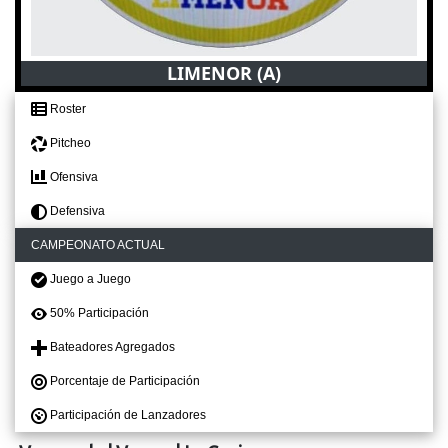
LIMENOR (A)
Roster
Pitcheo
Ofensiva
Defensiva
CAMPEONATO ACTUAL
Juego a Juego
50% Participación
Bateadores Agregados
Porcentaje de Participación
Participación de Lanzadores