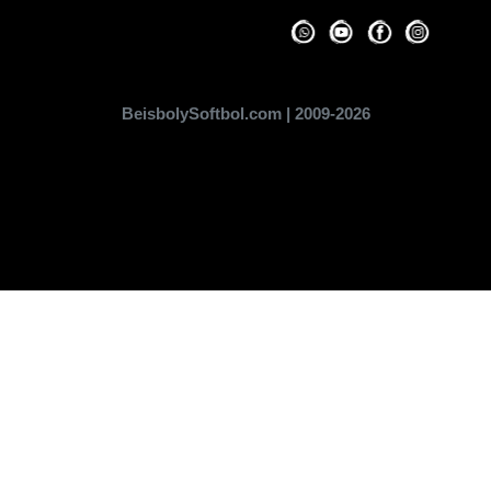
BeisbolySoftbol.com | 2009-2026