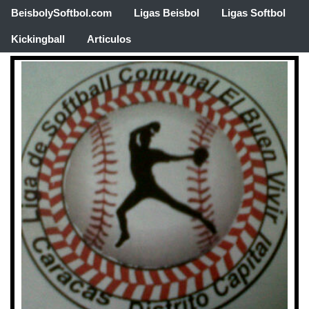
BeisbolySoftbol.com
Ligas Beisbol
Ligas Softbol
Kickingball
Articulos