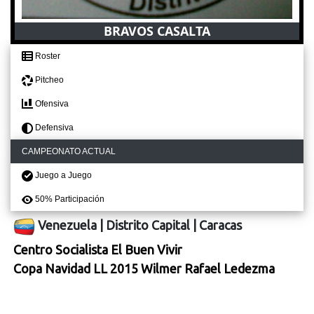
BRAVOS CASALTA
Roster
Pitcheo
Ofensiva
Defensiva
CAMPEONATO ACTUAL
Juego a Juego
50% Participación
Venezuela
|
Distrito Capital
|
Caracas
Centro Socialista El Buen Vivir
Copa Navidad LL 2015 Wilmer Rafael Ledezma