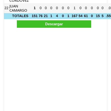
CORDOVEZ
JUAN
22
1
0
0
0
0
0
0
1
0
0
0
0
0
.0
CAMARGO
TOTALES
151
76
21
1
4
0
1
167
54
61
0
15
5
.55
Esta web ha cargado en 0.051337 segundos.