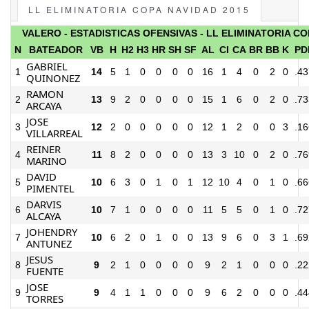
LL ELIMINATORIA COPA NAVIDAD 2015
VALERO - ESTADISTICAS OFENSIVAS - LL ELIMINATORIA CO
N
BATEADOR
VB
H
H2
H3
HR
SH
SF
AL
CI
CA
BR
BB
K
PD
GABRIEL
1
14
5
1
0
0
0
0
16
1
4
0
2
0
.43
QUINONEZ
RAMON
2
13
9
2
0
0
0
0
15
1
6
0
2
0
.73
ARCAYA
JOSE
3
12
2
0
0
0
0
0
12
1
2
0
0
3
.16
VILLARREAL
REINER
4
11
8
2
0
0
0
0
13
3
10
0
2
0
.76
MARINO
DAVID
5
10
6
3
0
1
0
1
12
10
4
0
1
0
.66
PIMENTEL
DARVIS
6
10
7
1
0
0
0
0
11
5
5
0
1
0
.72
ALCAYA
JOHENDRY
7
10
6
2
0
1
0
0
13
9
6
0
3
1
.69
ANTUNEZ
JESUS
8
9
2
1
0
0
0
0
9
2
1
0
0
0
.22
FUENTE
JOSE
9
9
4
1
1
0
0
0
9
6
2
0
0
0
.44
TORRES