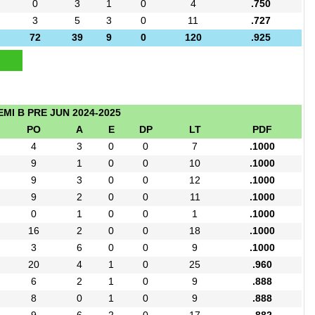
0
3
1
0
4
.750
3
5
3
0
11
.727
72
39
9
0
120
.925
MI B PRE JUN 2024-2025
PO
A
E
DP
LT
PDF
4
3
0
0
7
.1000
9
1
0
0
10
.1000
9
3
0
0
12
.1000
9
2
0
0
11
.1000
0
1
0
0
1
.1000
16
2
0
0
18
.1000
3
6
0
0
9
.1000
20
4
1
0
25
.960
6
2
1
0
9
.888
8
0
1
0
9
.888