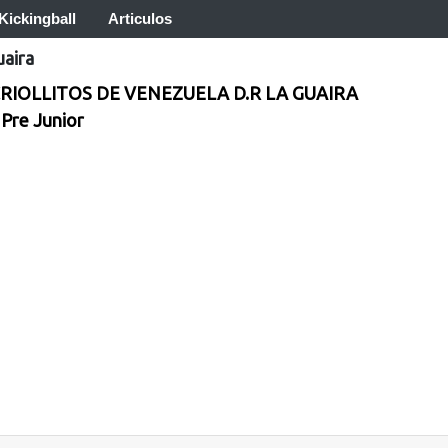
Kickingball
Articulos
uaira
IOLLITOS DE VENEZUELA D.R LA GUAIRA
 Pre Junior