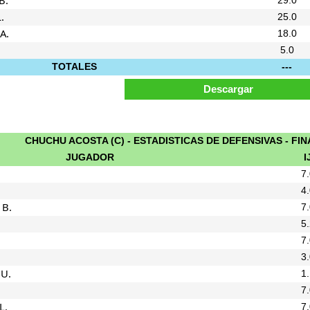
B.
29.0
.
25.0
A.
18.0
5.0
TOTALES
---
CHUCHU ACOSTA (C) - ESTADISTICAS DE DEFENSIVAS - FIN
JUGADOR
I
7
4
 B.
7
5
7
3
U.
1
7
L.
7