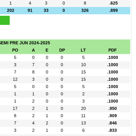
1
4
3
0
8
.625
202
91
33
0
326
.899
SEMI PRE JUN 2024-2025
PO
A
E
DP
LT
PDF
5
0
0
0
5
.1000
3
7
0
0
10
.1000
7
8
0
0
15
.1000
12
3
0
0
15
.1000
5
0
0
0
5
.1000
1
1
0
0
2
.1000
1
2
0
0
3
.1000
17
2
1
0
20
.950
8
2
1
0
11
.909
7
4
2
0
13
.846
3
2
1
0
6
.833