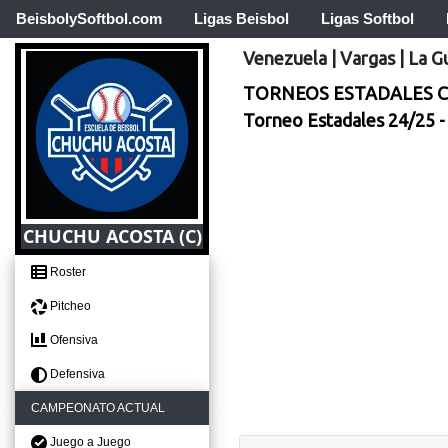
BeisbolySoftbol.com
Ligas Beisbol
Ligas Softbol
Venezuela
|
Vargas
|
La G
TORNEOS ESTADALES CR
Torneo Estadales 24/25 -
CHUCHU ACOSTA (C)
Roster
Pitcheo
Ofensiva
Defensiva
CAMPEONATO ACTUAL
Juego a Juego