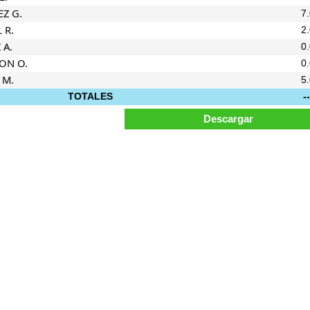
Z G.
7
 R.
2
 A.
0
ON O.
0
 M.
5
TOTALES
--