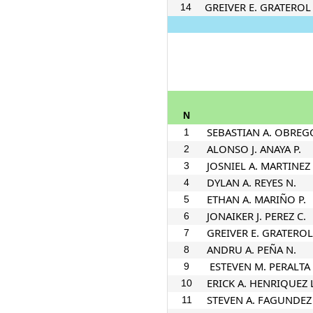
GREIVER E. GRATEROL 
14
N
SEBASTIAN A. OBREG
1
ALONSO J. ANAYA P.
2
JOSNIEL A. MARTINEZ 
3
DYLAN A. REYES N.
4
ETHAN A. MARIÑO P.
5
JONAIKER J. PEREZ C.
6
GREIVER E. GRATEROL
7
ANDRU A. PEÑA N.
8
ESTEVEN M. PERALTA
9
ERICK A. HENRIQUEZ 
10
STEVEN A. FAGUNDEZ 
11