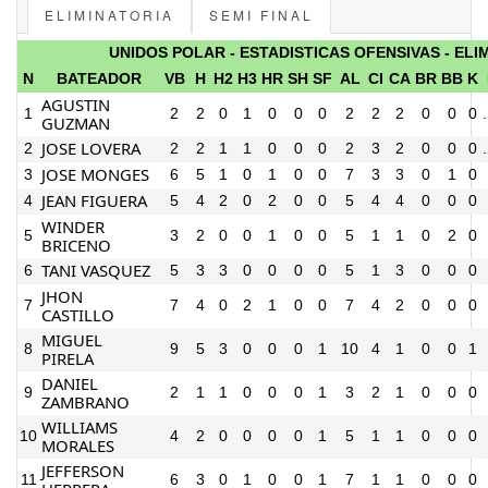
ELIMINATORIA
SEMI FINAL
UNIDOS POLAR - ESTADISTICAS OFENSIVAS - ELI
N
BATEADOR
VB
H
H2
H3
HR
SH
SF
AL
CI
CA
BR
BB
K
AGUSTIN
1
2
2
0
1
0
0
0
2
2
2
0
0
0
GUZMAN
JOSE LOVERA
2
2
2
1
1
0
0
0
2
3
2
0
0
0
JOSE MONGES
3
6
5
1
0
1
0
0
7
3
3
0
1
0
JEAN FIGUERA
4
5
4
2
0
2
0
0
5
4
4
0
0
0
WINDER
5
3
2
0
0
1
0
0
5
1
1
0
2
0
BRICENO
TANI VASQUEZ
6
5
3
3
0
0
0
0
5
1
3
0
0
0
JHON
7
7
4
0
2
1
0
0
7
4
2
0
0
0
CASTILLO
MIGUEL
8
9
5
3
0
0
0
1
10
4
1
0
0
1
PIRELA
DANIEL
9
2
1
1
0
0
0
1
3
2
1
0
0
0
ZAMBRANO
WILLIAMS
10
4
2
0
0
0
0
1
5
1
1
0
0
0
MORALES
JEFFERSON
11
6
3
0
1
0
0
1
7
1
1
0
0
0