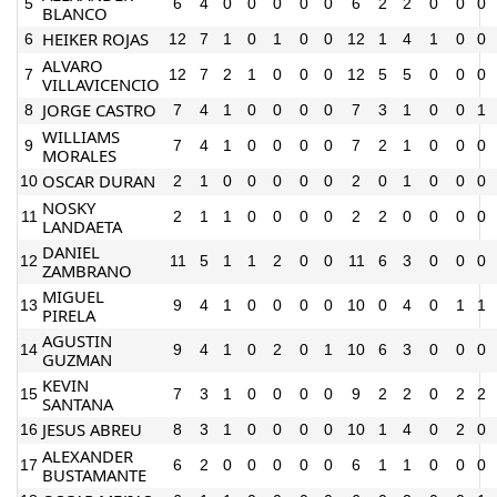
5
6
4
0
0
0
0
0
6
2
2
0
0
0
BLANCO
HEIKER ROJAS
6
12
7
1
0
1
0
0
12
1
4
1
0
0
ALVARO
7
12
7
2
1
0
0
0
12
5
5
0
0
0
VILLAVICENCIO
JORGE CASTRO
8
7
4
1
0
0
0
0
7
3
1
0
0
1
WILLIAMS
9
7
4
1
0
0
0
0
7
2
1
0
0
0
MORALES
OSCAR DURAN
10
2
1
0
0
0
0
0
2
0
1
0
0
0
NOSKY
11
2
1
1
0
0
0
0
2
2
0
0
0
0
LANDAETA
DANIEL
12
11
5
1
1
2
0
0
11
6
3
0
0
0
ZAMBRANO
MIGUEL
13
9
4
1
0
0
0
0
10
0
4
0
1
1
PIRELA
AGUSTIN
14
9
4
1
0
2
0
1
10
6
3
0
0
0
GUZMAN
KEVIN
15
7
3
1
0
0
0
0
9
2
2
0
2
2
SANTANA
JESUS ABREU
16
8
3
1
0
0
0
0
10
1
4
0
2
0
ALEXANDER
17
6
2
0
0
0
0
0
6
1
1
0
0
0
BUSTAMANTE