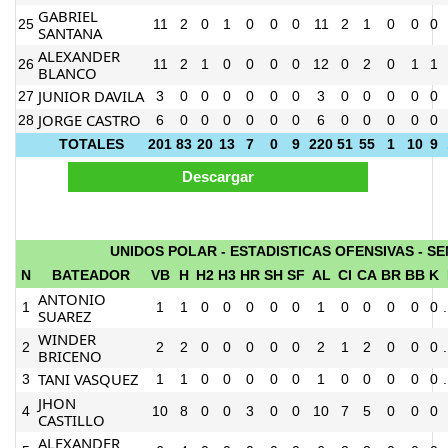
GABRIEL
25
11
2
0
1
0
0
0
11
2
1
0
0
0
SANTANA
ALEXANDER
26
11
2
1
0
0
0
0
12
0
2
0
1
1
BLANCO
JUNIOR DAVILA
27
3
0
0
0
0
0
0
3
0
0
0
0
0
JORGE CASTRO
28
6
0
0
0
0
0
0
6
0
0
0
0
0
TOTALES
201
83
20
13
7
0
9
220
51
55
1
10
9
UNIDOS POLAR - ESTADISTICAS OFENSIVAS - SE
N
BATEADOR
VB
H
H2
H3
HR
SH
SF
AL
CI
CA
BR
BB
K
ANTONIO
1
1
1
0
0
0
0
0
1
0
0
0
0
0
SUAREZ
WINDER
2
2
2
0
0
0
0
0
2
1
2
0
0
0
BRICENO
TANI VASQUEZ
3
1
1
0
0
0
0
0
1
0
0
0
0
0
JHON
4
10
8
0
0
3
0
0
10
7
5
0
0
0
CASTILLO
ALEXANDER