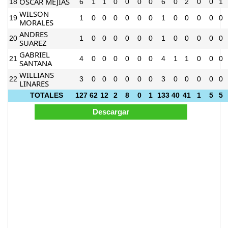
OSCAR MEJIAS
18
6
1
1
0
0
0
0
6
0
2
0
0
1
WILSON
19
1
0
0
0
0
0
0
1
0
0
0
0
0
MORALES
ANDRES
20
1
0
0
0
0
0
0
1
0
0
0
0
0
SUAREZ
GABRIEL
21
4
0
0
0
0
0
0
4
1
1
0
0
0
SANTANA
WILLIANS
22
3
0
0
0
0
0
0
3
0
0
0
0
0
LINARES
TOTALES
127
62
12
2
8
0
1
133
40
41
1
5
5
Esta web ha cargado en 0.10299 segundos.