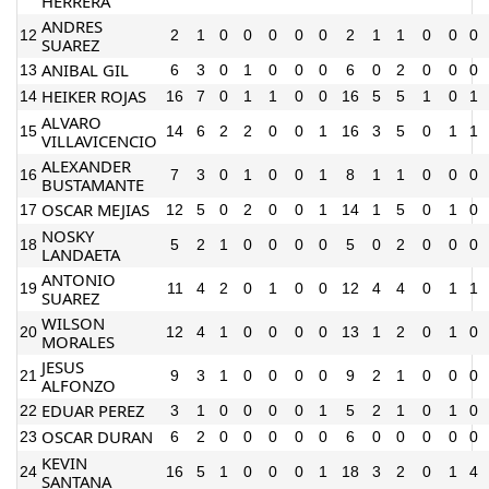
HERRERA
ANDRES
12
2
1
0
0
0
0
0
2
1
1
0
0
0
SUAREZ
ANIBAL GIL
13
6
3
0
1
0
0
0
6
0
2
0
0
0
HEIKER ROJAS
14
16
7
0
1
1
0
0
16
5
5
1
0
1
ALVARO
15
14
6
2
2
0
0
1
16
3
5
0
1
1
VILLAVICENCIO
ALEXANDER
16
7
3
0
1
0
0
1
8
1
1
0
0
0
BUSTAMANTE
OSCAR MEJIAS
17
12
5
0
2
0
0
1
14
1
5
0
1
0
NOSKY
18
5
2
1
0
0
0
0
5
0
2
0
0
0
LANDAETA
ANTONIO
19
11
4
2
0
1
0
0
12
4
4
0
1
1
SUAREZ
WILSON
20
12
4
1
0
0
0
0
13
1
2
0
1
0
MORALES
JESUS
21
9
3
1
0
0
0
0
9
2
1
0
0
0
ALFONZO
EDUAR PEREZ
22
3
1
0
0
0
0
1
5
2
1
0
1
0
OSCAR DURAN
23
6
2
0
0
0
0
0
6
0
0
0
0
0
KEVIN
24
16
5
1
0
0
0
1
18
3
2
0
1
4
SANTANA