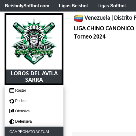
BeisbolySoftbol.com
Ligas Beisbol
Ligas Softbol
Venezuela
|
Distrito 
LIGA CHINO CANONICO
Torneo 2024
LOBOS DEL AVILA
SARRA
Roster
Pitcheo
Ofensiva
Defensiva
CAMPEONATO ACTUAL