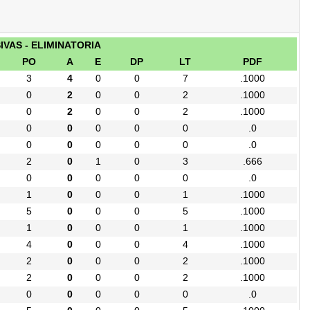
IVAS - ELIMINATORIA
PO
A
E
DP
LT
PDF
3
4
0
0
7
.1000
0
2
0
0
2
.1000
0
2
0
0
2
.1000
0
0
0
0
0
.0
0
0
0
0
0
.0
2
0
1
0
3
.666
0
0
0
0
0
.0
1
0
0
0
1
.1000
5
0
0
0
5
.1000
1
0
0
0
1
.1000
4
0
0
0
4
.1000
2
0
0
0
2
.1000
2
0
0
0
2
.1000
0
0
0
0
0
.0