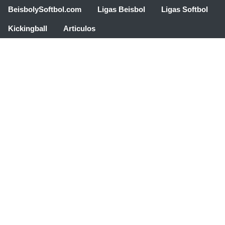
BeisbolySoftbol.com
Ligas Beisbol
Ligas Softbol
Kickingball
Articulos