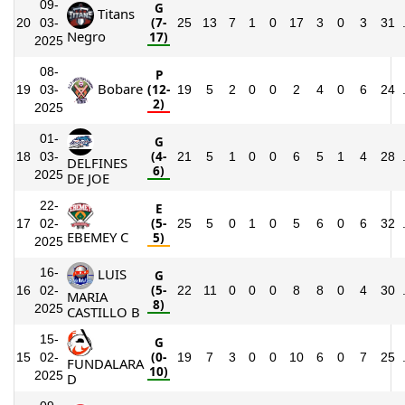
09-
G
Titans
(7-
20
03-
25
13
7
1
0
17
3
0
3
31
Negro
17)
2025
08-
P
Bobare
(12-
19
03-
19
5
2
0
0
2
4
0
6
24
2)
2025
01-
G
(4-
18
03-
21
5
1
0
0
6
5
1
4
28
DELFINES
6)
2025
DE JOE
22-
E
(5-
17
02-
25
5
0
1
0
5
6
0
6
32
EBEMEY C
5)
2025
LUIS
16-
G
(5-
16
02-
22
11
0
0
0
8
8
0
4
30
MARIA
8)
2025
CASTILLO B
15-
G
(0-
15
02-
19
7
3
0
0
10
6
0
7
25
FUNDALARA
10)
2025
D