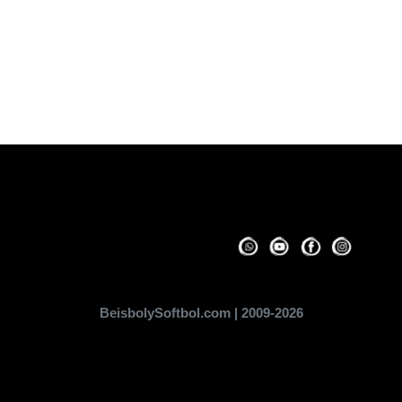
BeisbolySoftbol.com | 2009-2026