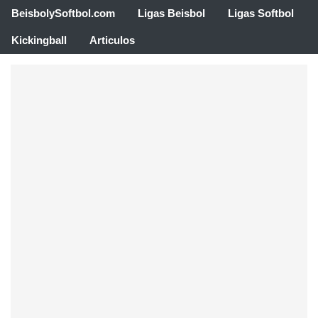
BeisbolySoftbol.com
Ligas Beisbol
Ligas Softbol
Kickingball
Articulos