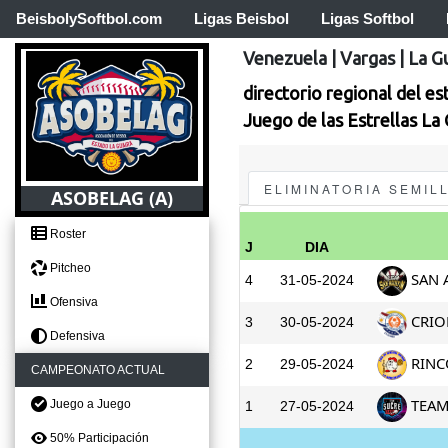
BeisbolySoftbol.com
Ligas Beisbol
Ligas Softbol
Venezuela
|
Vargas
|
La G
directorio regional del es
Juego de las Estrellas La
ELIMINATORIA SEMIL
ASOBELAG (A)
Roster
J
DIA
Pitcheo
SAN A
4
31-05-2024
Ofensiva
CRIOL
3
30-05-2024
Defensiva
RINC
2
29-05-2024
CAMPEONATO ACTUAL
TEAM 
Juego a Juego
1
27-05-2024
50% Participación