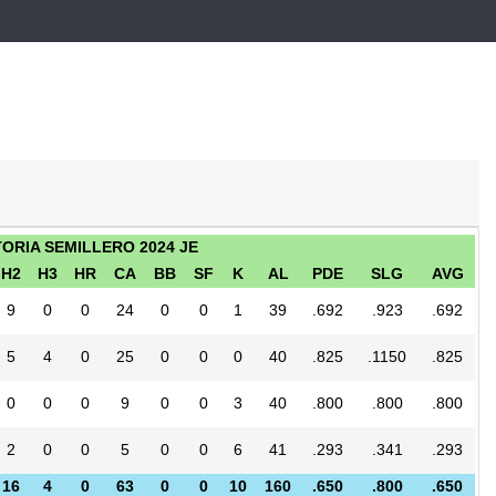
TORIA SEMILLERO 2024 JE
H2
H3
HR
CA
BB
SF
K
AL
PDE
SLG
AVG
9
0
0
24
0
0
1
39
.692
.923
.692
5
4
0
25
0
0
0
40
.825
.1150
.825
0
0
0
9
0
0
3
40
.800
.800
.800
2
0
0
5
0
0
6
41
.293
.341
.293
16
4
0
63
0
0
10
160
.650
.800
.650