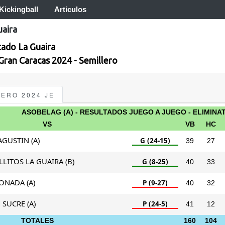
Kickingball
Articulos
uaira
tado La Guaira
 Gran Caracas 2024 - Semillero
LERO 2024 JE
ASOBELAG (A) - RESULTADOS JUEGO A JUEGO - ELIMINA
VS
VB
HC
GUSTIN (A)
G (24-15)
39
27
LITOS LA GUAIRA (B)
G (8-25)
40
33
ONADA (A)
P (9-27)
40
32
SUCRE (A)
P (24-5)
41
12
TOTALES
160
104