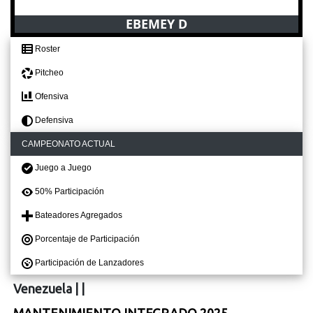
EBEMEY D
Roster
Pitcheo
Ofensiva
Defensiva
CAMPEONATO ACTUAL
Juego a Juego
50% Participación
Bateadores Agregados
Porcentaje de Participación
Participación de Lanzadores
Venezuela
|
|