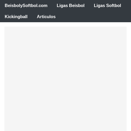
BeisbolySoftbol.com
Ligas Beisbol
Ligas Softbol
Kickingball
Articulos