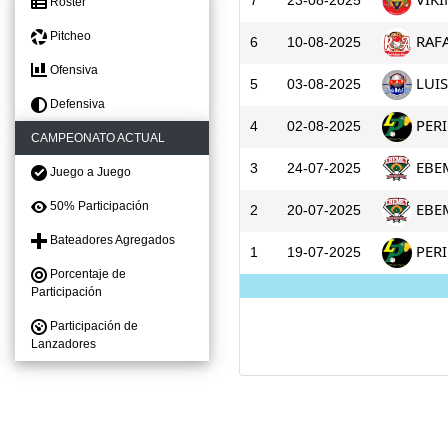
7
23-08-2025
Roster
Pitcheo
RAFA
6
10-08-2025
Ofensiva
LUIS
5
03-08-2025
Defensiva
PERI
4
02-08-2025
CAMPEONATO ACTUAL
EBEM
3
24-07-2025
Juego a Juego
50% Participación
EBE
2
20-07-2025
Bateadores Agregados
PER
1
19-07-2025
Porcentaje de
Participación
Participación de
Lanzadores