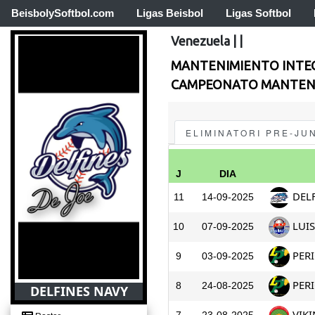
BeisbolySoftbol.com
Ligas Beisbol
Ligas Softbol
Venezuela
|
|
MANTENIMIENTO INTE
CAMPEONATO MANTENI
ELIMINATORI PRE-JU
J
DIA
DELF
11
14-09-2025
LUIS
10
07-09-2025
PERI
9
03-09-2025
PERI
8
24-08-2025
DELFINES NAVY
VIK