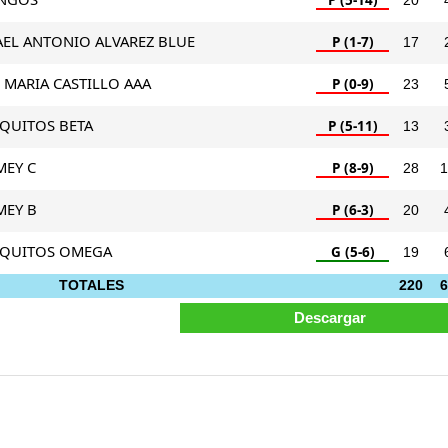
P (5-14)
20
EL ANTONIO ALVAREZ BLUE
P (1-7)
17
 MARIA CASTILLO AAA
P (0-9)
23
QUITOS BETA
P (5-11)
13
EY C
P (8-9)
28
1
MEY B
P (6-3)
20
IQUITOS OMEGA
G (5-6)
19
TOTALES
220
6