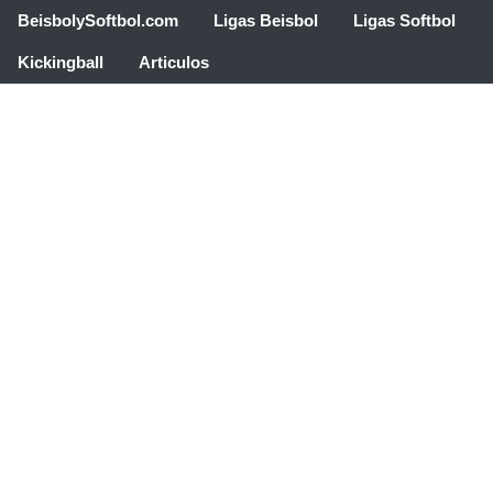
BeisbolySoftbol.com
Ligas Beisbol
Ligas Softbol
Kickingball
Articulos