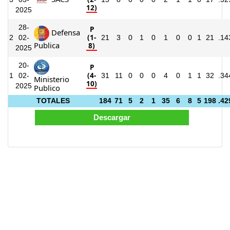
12)
2025
28-
P
Defensa
(1-
2
02-
21
3
0
1
0
1
0
0
1
21
.14
Publica
8)
2025
20-
P
(4-
1
02-
31
11
0
0
0
4
0
1
1
32
.34
Ministerio
10)
2025
Publico
TOTALES
184
71
5
2
1
35
6
8
5
198
.42