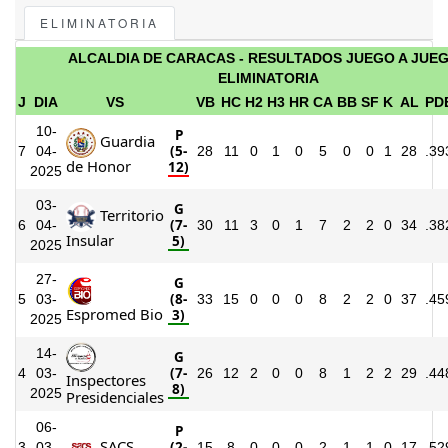
ELIMINATORIA
ALCALDIA DE CARACAS - RESULTADOS JUEGO A JUEG
ELIMINATORIA
J
DIA
VS
VB
HC
H2
H3
HR
CA
BB
SF
K
AL
PD
10-
P
Guardia
(5-
7
04-
28
11
0
1
0
5
0
0
1
28
.39
de Honor
12)
2025
03-
G
Territorio
(7-
6
04-
30
11
3
0
1
7
2
2
0
34
.38
Insular
5)
2025
27-
G
(8-
5
03-
33
15
0
0
0
8
2
2
0
37
.45
Espromed Bio
3)
2025
14-
G
(7-
4
03-
26
12
2
0
0
8
1
2
2
29
.44
Inspectores
8)
2025
Presidenciales
06-
P
SACS
(2-
3
03-
15
8
0
0
0
2
1
1
0
17
.52