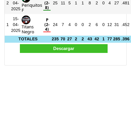
(2-
2
04-
25
11
5
1
1
8
2
0
4
27
.481
Periquitos
8)
2025
F
15-
P
(2-
1
04-
24
7
4
0
0
2
6
0
12
31
.452
Titans
4)
2025
Negro
TOTALES
235
70
27
2
2
43
42
1
77
285
.396