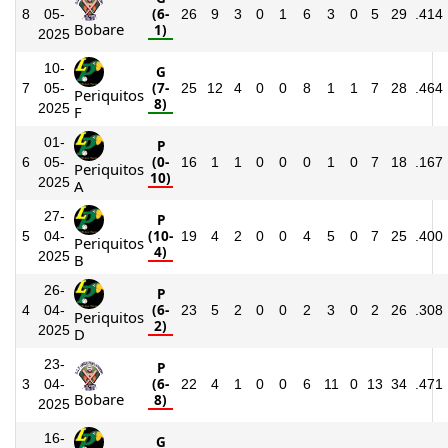
(6-
8
05-
26
9
3
0
1
6
3
0
5
29
.414
Bobare
1)
2025
10-
G
(7-
7
05-
25
12
4
0
0
8
1
1
7
28
.464
Periquitos
8)
2025
F
01-
P
(0-
6
05-
16
1
1
0
0
0
1
0
7
18
.167
Periquitos
10)
2025
A
27-
P
(10-
5
04-
19
4
2
0
0
4
5
0
7
25
.400
Periquitos
4)
2025
B
26-
P
(6-
4
04-
23
5
2
0
0
2
3
0
2
26
.308
Periquitos
2)
2025
D
23-
P
(6-
3
04-
22
4
1
0
0
6
11
0
13
34
.471
Bobare
8)
2025
16-
G