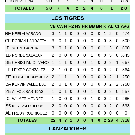
5.0
7
4
2
2
4
0
1
3.68
EFRAIN MEDINA
TOTALES
5.0
7
4
2
2
4
0
1
2.8
LOS TIGRES
VB
CA
H
H2
H3
HR
BB
BR
K
AL
CI
AVG
RF
3
1
1
0
0
0
0
0
1
3
0
.474
KEIBI ALVARADO
CF
3
0
1
0
0
0
0
0
0
3
0
.500
DORIAN LANDAETA
P
3
0
1
0
0
0
0
0
1
3
0
.600
YOENI GARCIA
1B
2
0
0
0
0
0
1
0
0
3
0
.643
NORBE SALAZAR
3B
1
1
1
0
0
0
1
0
0
2
1
.667
CHRISTIAN OLIVERO
LF
2
1
0
0
0
0
0
0
0
2
0
.364
LEIXER GONZALEZ
SF
2
1
1
1
0
0
0
0
0
2
1
.250
JORGE HERNANDEZ
BA
2
0
1
0
0
0
0
0
0
2
2
.750
KERVIN VALECILLO
2B
1
0
1
0
0
0
1
0
0
2
0
.857
ALEXIS BASTIDAS
C
1
0
0
0
0
0
1
0
0
2
0
.286
WILMER MENDEZ
SS
2
0
0
0
0
0
0
0
0
2
0
.533
KENI VALECILLOS
AL
0
0
0
0
0
0
0
0
0
0
0
.0
FREDY RODRIGUEZ
TOTALES
22
4
7
1
0
0
4
0
2
26
4
.318
LANZADORES