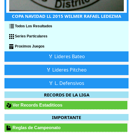
COPA NAVIDAD LL 2015 WILMER RAFAEL LEDEZMA
Todos Los Resultados
Series Particulares
Proximos Juegos
🏅 Lideres Bateo
🏅 Lideres Pitcheo
🏅 L. Defensivos
RECORDS DE LA LIGA
Ver Records Estaditicos
IMPORTANTE
Reglas de Campeonato