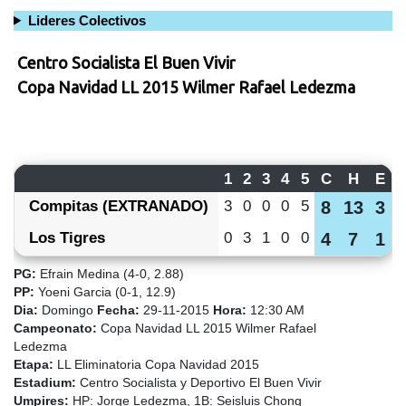
Lideres Colectivos
Centro Socialista El Buen Vivir
Copa Navidad LL 2015 Wilmer Rafael Ledezma
1
2
3
4
5
C
H
E
Compitas (EXTRANADO)
3
0
0
0
5
8
13
3
Los Tigres
0
3
1
0
0
4
7
1
PG:
Efrain Medina (4-0, 2.88)
PP:
Yoeni Garcia (0-1, 12.9)
Dia:
Domingo
Fecha:
29-11-2015
Hora:
12:30 AM
Campeonato:
Copa Navidad LL 2015 Wilmer Rafael
Ledezma
Etapa:
LL Eliminatoria Copa Navidad 2015
Estadium:
Centro Socialista y Deportivo El Buen Vivir
Umpires:
HP: Jorge Ledezma, 1B: Seisluis Chong