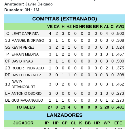
Anotador:
Javier Delgado
Duracion:
0H : 1M
COMPITAS (EXTRANADO)
VB
CA
H
H2
H3
HR
BB
BR
K
AL
CI
AVG
C
4
2
3
0
0
0
0
0
0
4
0
.500
LEVIT CAPRIATA
3B
3
1
1
0
0
0
0
0
0
3
0
.308
MANUEL INDRIAGO
SS
3
2
2
1
0
0
0
0
0
3
1
.524
KEVIN PEREZ
P
3
1
2
2
0
0
0
0
1
3
1
.467
EFRAIN MEDINA
CF
3
1
1
0
0
0
0
0
0
3
0
.500
DAVID RIVAS
2B
1
0
0
0
0
0
0
0
0
2
1
.375
ROBERT INDRIAGO
RF
3
0
1
1
0
0
0
0
0
3
0
.308
DAVID GONZALEZ
DAVID
1B
3
0
2
0
0
0
0
0
0
3
1
.462
BETANCOURT
LF
3
0
0
0
0
0
0
0
1
3
0
.273
ANTONIO OSORIO
BE
1
1
1
0
0
0
0
0
0
1
2
.273
GUSTAVO ANGULO
TOTALES
27
8
13
4
0
0
0
0
2
28
6
.481
LANZADORES
JUGADOR
IP
HP
CP
CL
K
BB
HR
WP
EFE