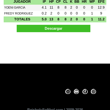
JUGADOR
IP
HP
CP
CL
K
BB
HR
WP
EFE
4.1
11
8
8
2
0
0
0
12.9
YOENI GARCIA
0.2
2
0
0
0
0
0
1
9
FREDY RODRIGUEZ
TOTALES
5.0
13
8
8
2
0
0
1
11.2
Pagina Generada en 0.1 Segundos
BeisbolySoftbol.com | 2009-2026