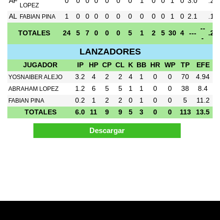
AF
0
0
0
0
0
0
0
1
0
0
1
0
3.0
.28
LOPEZ
AL
1
0
0
0
0
0
0
0
0
0
1
0
2.1
.14
FABIAN PINA
--
TOTALES
24
5
7
0
0
0
5
1
2
5
30
4
---
.29
-
LANZADORES
JUGADOR
IP
HP
CP
CL
K
BB
HR
WP
TP
EFE
3.2
4
2
2
4
1
0
0
70
4.94
YOSNAIBER ALEJO
1.2
6
5
5
1
1
0
0
38
8.4
ABRAHAM LOPEZ
0.2
1
2
2
0
1
0
0
5
11.2
FABIAN PINA
TOTALES
6.0
11
9
9
5
3
0
0
113
13.5
Pagina Generada en 0.07 Segundos