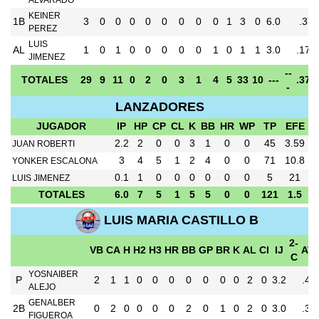
KEINER
1B
3
0
0
0
0
0
0
0
0
1
3
0
6.0
.37
PEREZ
LUIS
AL
1
0
1
0
0
0
0
0
1
0
1
1
3.0
.176
JIMENEZ
--
TOTALES
29
9
11
0
2
0
3
1
4
5
33
10
---
.379
-
LANZADORES
JUGADOR
IP
HP
CP
CL
K
BB
HR
WP
TP
EFE
2.2
2
0
0
3
1
0
0
45
3.59
JUAN ROBERTI
3
4
5
1
2
4
0
0
71
10.8
YONKER ESCALONA
0.1
1
0
0
0
0
0
0
5
21
LUIS JIMENEZ
TOTALES
6.0
7
5
1
5
5
0
0
121
1.5
LUIS MARIA CASTILLO B
2-
VB
CA
H
H2
H3
HR
BB
GP
BR
K
AL
CI
IJ
AV
C
YOSNAIBER
P
2
1
1
0
0
0
0
0
0
0
2
0
3.2
.44
ALEJO
GENALBER
2B
0
2
0
0
0
0
2
0
1
0
2
0
3.0
.33
FIGUEROA