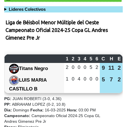
Lideres Colectivos
Liga de Béisbol Menor Múltiple del Oeste
Campeonato Oficial 2024-25 Copa GL Andres
Gimenez Pre Jr
1
2
3
4
5
6
C
H
E
2
0
0
0
5
2
9
11
2
Titans Negro
1
0
4
0
0
0
5
7
2
LUIS MARIA
CASTILLO B
PG:
JUAN ROBERTI (3-0, 4.36)
PP:
ABRAHAM LOPEZ (0-2, 10.8)
Dia:
Domingo
Fecha:
16-03-2025
Hora:
03:00 PM
Campeonato:
Campeonato Oficial 2024-25 Copa GL
Andres Gimenez Pre Jr