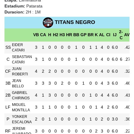
Etapa:
Eliminatoria
Estadium:
Patarata
Duracion:
2H : 1M
TITANS NEGRO
2-
VB
CA
H
H2
H3
HR
BB
GP
BR
K
AL
CI
IJ
AVG
C
EIDER
SS
3
1
0
0
0
0
1
0
1
1
4
0
6.0
.423
CATARI
SEBASTIAN
C
3
1
0
0
0
0
1
0
0
0
4
0
6.0
6
.271
CATARI
JUAN
CF
4
2
2
0
0
0
0
0
0
0
4
0
6.0
.326
ROBERTI
JEAN
3B
3
3
3
0
2
0
0
1
0
0
4
3
6.0
.464
BELLO
GABRIEL
2B
4
1
3
0
0
0
0
0
1
0
4
4
6.0
.414
CHIRINOS
MIGUEL
LF
3
1
1
0
0
0
1
0
0
1
4
2
6.0
.404
MONTILLA
YONKER
P
2
0
1
0
0
0
0
0
1
0
2
0
3.0
.364
ESCALONA
JEREMI
RF
3
0
0
0
0
0
0
0
0
2
3
0
6.0
.229
ALVARADO