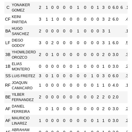
YONAIKER
C
2
1
0
0
0
0
1
0
0
1
3
0
6.0
6
.11
GOMEZ
KEINI
CF
3
1
1
0
0
0
0
0
0
0
3
2
6.0
.42
PARTIDA
HUGO
BA
2
0
0
0
0
0
1
0
0
0
3
1
.12
SANCHEZ
DIEGO
LF
3
0
2
0
0
0
0
0
0
0
3
1
6.0
.55
GODOY
YHOWILDERD
3B
2
0
1
0
0
0
0
0
0
0
2
0
3.0
.37
OROZCO
ELIAS
1B
0
0
0
0
0
0
1
0
0
0
1
0
3.0
.28
MONTERO
SS
3
0
1
0
0
0
0
0
1
0
3
0
6.0
.35
LUIS FREITEZ
JOAQUIN
RF
1
0
0
0
0
0
0
0
0
1
1
0
4.0
.16
CAMACARO
YILBER
BE
2
0
0
0
0
0
0
0
0
2
2
0
2.0
.0
FERNANDEZ
DANIEL
AF
2
0
1
0
0
0
0
0
0
0
2
0
3.0
.25
FERREIRA
MAURICIO
AF
1
0
0
0
0
0
0
0
0
1
1
0
3.0
.21
LINAREZ
ABRAHAM