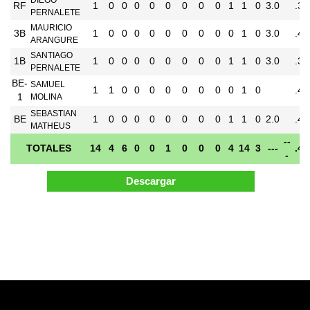
RF
1
0
0
0
0
0
0
0
0
1
1
0
3.0
.34
PERNALETE
MAURICIO
3B
1
0
0
0
0
0
0
0
0
0
1
0
3.0
.42
ARANGURE
SANTIAGO
1B
1
0
0
0
0
0
0
0
0
1
1
0
3.0
.32
PERNALETE
BE-
SAMUEL
1
1
0
0
0
0
0
0
0
0
1
0
.46
1
MOLINA
SEBASTIAN
BE
1
0
0
0
0
0
0
0
0
1
1
0
2.0
.45
MATHEUS
--
TOTALES
14
4
6
0
0
1
0
0
0
4
14
3
---
.42
-
Pagina Generada en 0.07 Segundos