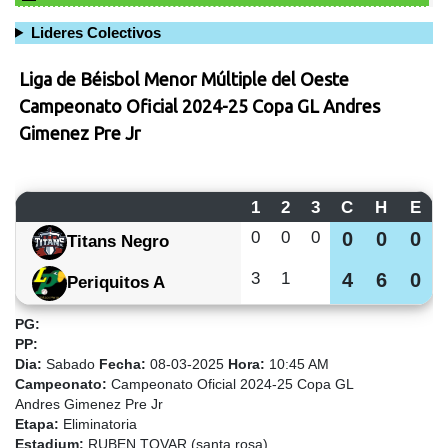
Lideres Colectivos
Liga de Béisbol Menor Múltiple del Oeste
Campeonato Oficial 2024-25 Copa GL Andres
Gimenez Pre Jr
1
2
3
C
H
E
0
0
0
0
0
0
Titans Negro
3
1
4
6
0
Periquitos A
PG:
PP:
Dia:
Sabado
Fecha:
08-03-2025
Hora:
10:45 AM
Campeonato:
Campeonato Oficial 2024-25 Copa GL
Andres Gimenez Pre Jr
Etapa:
Eliminatoria
Estadium:
RUBEN TOVAR (santa rosa)