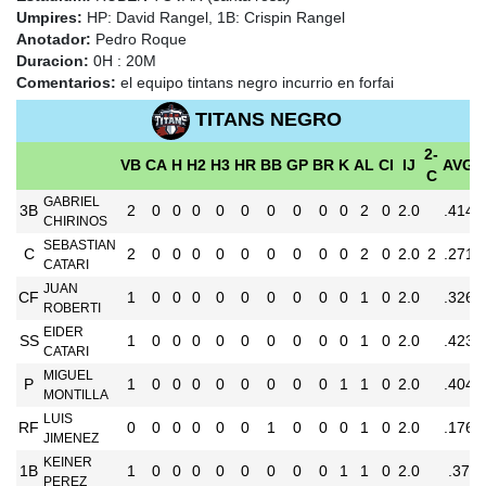
Umpires:
HP: David Rangel, 1B: Crispin Rangel
Anotador:
Pedro Roque
Duracion:
0H : 20M
Comentarios:
el equipo tintans negro incurrio en forfai
TITANS NEGRO
2-
VB
CA
H
H2
H3
HR
BB
GP
BR
K
AL
CI
IJ
AVG
C
GABRIEL
3B
2
0
0
0
0
0
0
0
0
0
2
0
2.0
.414
CHIRINOS
SEBASTIAN
C
2
0
0
0
0
0
0
0
0
0
2
0
2.0
2
.271
CATARI
JUAN
CF
1
0
0
0
0
0
0
0
0
0
1
0
2.0
.326
ROBERTI
EIDER
SS
1
0
0
0
0
0
0
0
0
0
1
0
2.0
.423
CATARI
MIGUEL
P
1
0
0
0
0
0
0
0
0
1
1
0
2.0
.404
MONTILLA
LUIS
RF
0
0
0
0
0
0
1
0
0
0
1
0
2.0
.176
JIMENEZ
KEINER
1B
1
0
0
0
0
0
0
0
0
1
1
0
2.0
.37
PEREZ