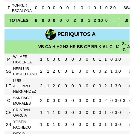
YONKER
LF
0
0
0
0
0
0
1
0
1
0
1
0
2.0
.364
ESCALONA
--
TOTALES
8
0
0
0
0
0
2
0
1
2
10
0
---
.0
-
PERIQUITOS A
2-
VB
CA
H
H2
H3
HR
BB
GP
BR
K
AL
CI
IJ
AV
C
WILMER
P
1
0
0
0
0
0
0
0
0
1
1
0
3.0
.44
FIGUEROA
HERLUIS
SS
2
1
2
0
0
1
0
0
0
0
2
1
3.0
.61
CASTELLANO
LUIS
LF
2
1
2
0
0
0
0
0
0
0
2
1
3.0
.43
ALFONZO
HERNANDEZ
SANTIAGO
C
2
0
0
0
0
0
0
0
0
0
2
0
3.0
3
.49
MORALES
CRISTIAN
CF
1
1
1
0
0
0
0
0
0
0
1
0
3.0
.48
GARCIA
YOSTIN
2B
1
0
1
0
0
0
0
0
0
0
1
1
3.0
.51
PACHECO
DIEGO