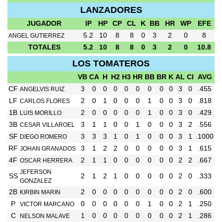
LANZADORES
JUGADOR
IP
HP
CP
CL
K
BB
HR
WP
EFE
5.2
10
8
8
0
3
2
0
8
ANGEL GUTIERREZ
TOTALES
5.2
10
8
8
0
3
2
0
10.8
LOS TOMATEROS
VB
CA
H
H2
H3
HR
BB
BR
K
AL
CI
AVG
CF
3
0
0
0
0
0
0
0
0
3
0
.455
ANGELVIS RUIZ
LF
2
0
1
0
0
0
1
0
0
3
0
.818
CARLOS FLORES
1B
2
0
0
0
0
0
1
0
0
3
0
.429
LUIS MORILLO
3B
3
1
1
0
0
1
0
0
0
3
2
.556
CESAR VILLAROEL
SF
3
3
3
1
0
1
0
0
0
3
1
.1000
DIEGO ROMERO
RF
3
1
2
2
0
0
0
0
0
3
1
.615
JOHAN GRANADOS
4F
2
1
1
0
0
0
0
0
0
2
2
.667
OSCAR HERRERA
JEFERSON
SS
2
1
2
1
0
0
0
0
0
2
0
.333
GONZALEZ
2B
2
0
0
0
0
0
0
0
0
2
0
.600
KIRBIN MARIN
P
0
0
0
0
0
0
1
0
0
2
1
.250
VICTOR MARCANO
C
1
0
0
0
0
0
0
0
0
2
1
.286
NELSON MALAVE