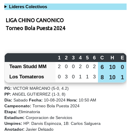
Lideres Colectivos
LIGA CHINO CANONICO
Torneo Bola Puesta 2024
1
2
3
4
5
6
C
H
E
Team Studd MM
2
0
0
2
0
2
6
10
0
Los Tomateros
0
3
0
1
1
3
8
10
1
PG:
VICTOR MARCANO (5-0, 4.2)
PP:
ANGEL GUTIERREZ (1-3, 8)
Dia:
Sabado
Fecha:
10-08-2024
Hora:
10:50 AM
Campeonato:
Torneo Bola Puesta 2024
Etapa:
Eliminatoria
Estadium:
Corporacion de Servicios
Umpires:
HP: Darvis Espinoza, 1B: Carlos Salguera
Anotador:
Javier Delgado