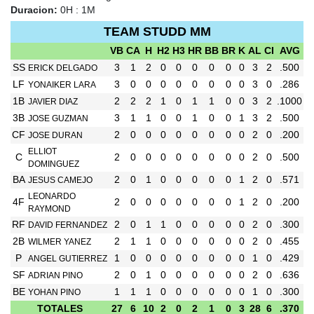
Duracion:
0H : 1M
TEAM STUDD MM
VB
CA
H
H2
H3
HR
BB
BR
K
AL
CI
AVG
SS
3
1
2
0
0
0
0
0
0
3
2
.500
ERICK DELGADO
LF
3
0
0
0
0
0
0
0
0
3
0
.286
YONAIKER LARA
1B
2
2
2
1
0
1
1
0
0
3
2
.1000
JAVIER DIAZ
3B
3
1
1
0
0
1
0
0
1
3
2
.500
JOSE GUZMAN
CF
2
0
0
0
0
0
0
0
0
2
0
.200
JOSE DURAN
ELLIOT
C
2
0
0
0
0
0
0
0
0
2
0
.500
DOMINGUEZ
BA
2
0
1
0
0
0
0
0
1
2
0
.571
JESUS CAMEJO
LEONARDO
4F
2
0
0
0
0
0
0
0
1
2
0
.200
RAYMOND
RF
2
0
1
1
0
0
0
0
0
2
0
.300
DAVID FERNANDEZ
2B
2
1
1
0
0
0
0
0
0
2
0
.455
WILMER YANEZ
P
1
0
0
0
0
0
0
0
0
1
0
.429
ANGEL GUTIERREZ
SF
2
0
1
0
0
0
0
0
0
2
0
.636
ADRIAN PINO
BE
1
1
1
0
0
0
0
0
0
1
0
.300
YOHAN PINO
TOTALES
27
6
10
2
0
2
1
0
3
28
6
.370