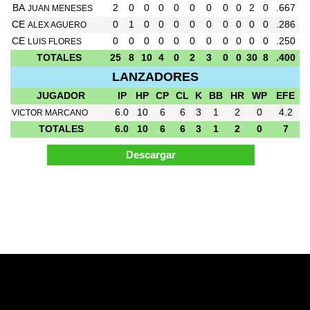
BA
2
0
0
0
0
0
0
0
0
2
0
.667
JUAN MENESES
CE
0
1
0
0
0
0
0
0
0
0
0
.286
ALEX AGUERO
CE
0
0
0
0
0
0
0
0
0
0
0
.250
LUIS FLORES
TOTALES
25
8
10
4
0
2
3
0
0
30
8
.400
LANZADORES
JUGADOR
IP
HP
CP
CL
K
BB
HR
WP
EFE
6.0
10
6
6
3
1
2
0
4.2
VICTOR MARCANO
TOTALES
6.0
10
6
6
3
1
2
0
7
Pagina Generada en 0.07 Segundos