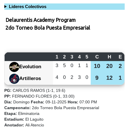
Lideres Colectivos
Delaurentis Academy Program
2do Torneo Bola Puesta Empresarial
1
2
3
4
5
C
H
E
3
5
0
1
1
10
20
2
Evolution
4
0
2
3
0
9
12
1
Artilleros
PG:
CARLOS RAMOS (1-1, 19.6)
PP:
FERNANDO FLORES (0-1, 33.00)
Dia:
Domingo
Fecha:
09-11-2025
Hora:
07:00 PM
Campeonato:
2do Torneo Bola Puesta Empresarial
Etapa:
Eliminatoria
Estadium:
El Laguito
Anotador:
Ali Atencio