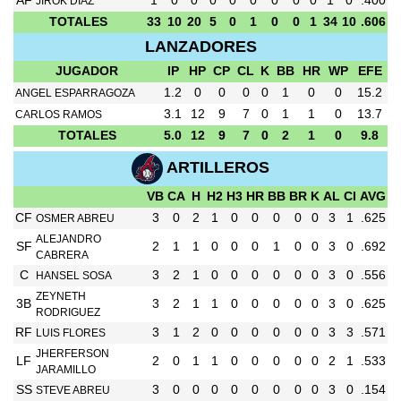
AF
1
0
0
0
0
0
0
0
0
1
0
.400
JIROK DIAZ
TOTALES
33
10
20
5
0
1
0
0
1
34
10
.606
LANZADORES
JUGADOR
IP
HP
CP
CL
K
BB
HR
WP
EFE
1.2
0
0
0
0
1
0
0
15.2
ANGEL ESPARRAGOZA
3.1
12
9
7
0
1
1
0
13.7
CARLOS RAMOS
TOTALES
5.0
12
9
7
0
2
1
0
9.8
ARTILLEROS
VB
CA
H
H2
H3
HR
BB
BR
K
AL
CI
AVG
CF
3
0
2
1
0
0
0
0
0
3
1
.625
OSMER ABREU
ALEJANDRO
SF
2
1
1
0
0
0
1
0
0
3
0
.692
CABRERA
C
3
2
1
0
0
0
0
0
0
3
0
.556
HANSEL SOSA
ZEYNETH
3B
3
2
1
1
0
0
0
0
0
3
0
.625
RODRIGUEZ
RF
3
1
2
0
0
0
0
0
0
3
3
.571
LUIS FLORES
JHERFERSON
LF
2
0
1
1
0
0
0
0
0
2
1
.533
JARAMILLO
SS
3
0
0
0
0
0
0
0
0
3
0
.154
STEVE ABREU