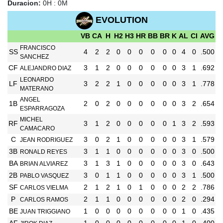
Duracion:
0H : 0M
EVOLUTION
VB
CA
H
H2
H3
HR
BB
BR
K
AL
CI
AVG
FRANCISCO
SS
4
2
2
0
0
0
0
0
0
4
0
.500
SANCHEZ
CF
3
1
2
0
0
0
0
0
0
3
1
.692
ALEJANDRO DIAZ
LEONARDO
LF
3
2
2
1
0
0
0
0
0
3
1
.778
MATERANO
ANGEL
1B
2
0
2
0
0
0
0
0
0
3
2
.654
ESPARRAGOZA
MICHEL
RF
3
1
2
0
0
0
0
0
1
3
2
.593
CAMACARO
C
3
0
2
1
0
0
0
0
0
3
1
.579
JEAN RODRIGUEZ
3B
3
1
1
0
0
0
0
0
0
3
0
.500
RONALD REYES
BA
3
1
3
1
0
0
0
0
0
3
0
.643
BRIAN ALVIAREZ
2B
3
0
1
1
0
0
0
0
0
3
1
.500
PABLO VASQUEZ
SF
2
1
2
1
0
1
0
0
0
2
2
.786
CARLOS VIELMA
P
2
1
1
0
0
0
0
0
0
2
0
.294
CARLOS RAMOS
BE
1
0
0
0
0
0
0
0
0
1
0
.435
JUAN TRIGGIANO