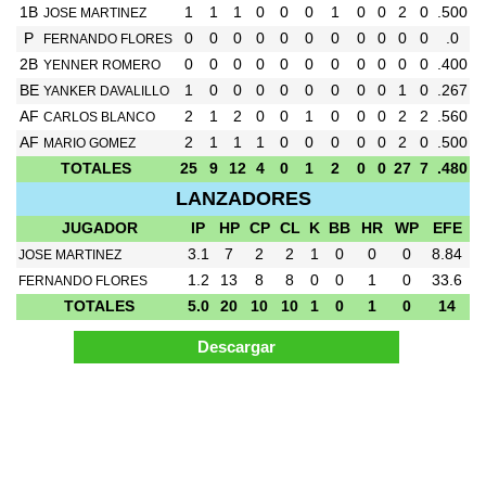
1B
1
1
1
0
0
0
1
0
0
2
0
.500
JOSE MARTINEZ
P
0
0
0
0
0
0
0
0
0
0
0
.0
FERNANDO FLORES
2B
0
0
0
0
0
0
0
0
0
0
0
.400
YENNER ROMERO
BE
1
0
0
0
0
0
0
0
0
1
0
.267
YANKER DAVALILLO
AF
2
1
2
0
0
1
0
0
0
2
2
.560
CARLOS BLANCO
AF
2
1
1
1
0
0
0
0
0
2
0
.500
MARIO GOMEZ
TOTALES
25
9
12
4
0
1
2
0
0
27
7
.480
LANZADORES
JUGADOR
IP
HP
CP
CL
K
BB
HR
WP
EFE
3.1
7
2
2
1
0
0
0
8.84
JOSE MARTINEZ
1.2
13
8
8
0
0
1
0
33.6
FERNANDO FLORES
TOTALES
5.0
20
10
10
1
0
1
0
14
Pagina Generada en 0.05 Segundos