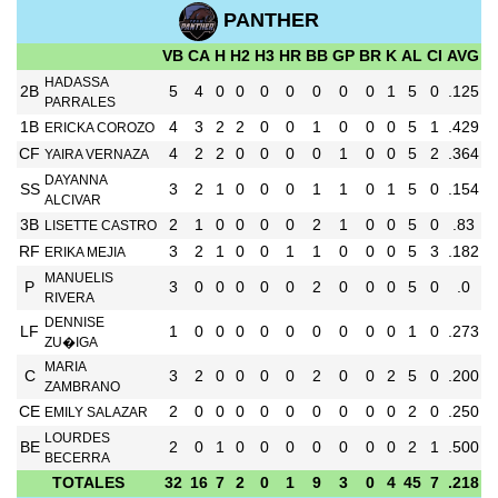
PANTHER
VB
CA
H
H2
H3
HR
BB
GP
BR
K
AL
CI
AVG
HADASSA
2B
5
4
0
0
0
0
0
0
0
1
5
0
.125
PARRALES
1B
4
3
2
2
0
0
1
0
0
0
5
1
.429
ERICKA COROZO
CF
4
2
2
0
0
0
0
1
0
0
5
2
.364
YAIRA VERNAZA
DAYANNA
SS
3
2
1
0
0
0
1
1
0
1
5
0
.154
ALCIVAR
3B
2
1
0
0
0
0
2
1
0
0
5
0
.83
LISETTE CASTRO
RF
3
2
1
0
0
1
1
0
0
0
5
3
.182
ERIKA MEJIA
MANUELIS
P
3
0
0
0
0
0
2
0
0
0
5
0
.0
RIVERA
DENNISE
LF
1
0
0
0
0
0
0
0
0
0
1
0
.273
ZU�IGA
MARIA
C
3
2
0
0
0
0
2
0
0
2
5
0
.200
ZAMBRANO
CE
2
0
0
0
0
0
0
0
0
0
2
0
.250
EMILY SALAZAR
LOURDES
BE
2
0
1
0
0
0
0
0
0
0
2
1
.500
BECERRA
TOTALES
32
16
7
2
0
1
9
3
0
4
45
7
.218