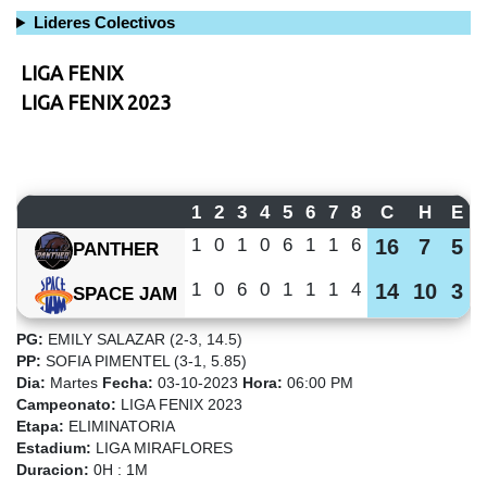
Lideres Colectivos
LIGA FENIX
LIGA FENIX 2023
1
2
3
4
5
6
7
8
C
H
E
1
0
1
0
6
1
1
6
16
7
5
PANTHER
1
0
6
0
1
1
1
4
14
10
3
SPACE JAM
PG:
EMILY SALAZAR (2-3, 14.5)
PP:
SOFIA PIMENTEL (3-1, 5.85)
Dia:
Martes
Fecha:
03-10-2023
Hora:
06:00 PM
Campeonato:
LIGA FENIX 2023
Etapa:
ELIMINATORIA
Estadium:
LIGA MIRAFLORES
Duracion:
0H : 1M