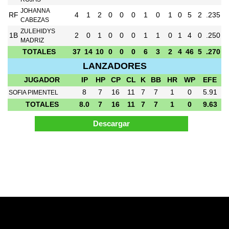
JOHANNA
RF
4
1
2
0
0
0
1
0
1
0
5
2
.235
CABEZAS
ZULEHIDYS
1B
2
0
1
0
0
0
1
1
0
1
4
0
.250
MADRIZ
TOTALES
37
14
10
0
0
0
6
3
2
4
46
5
.270
LANZADORES
JUGADOR
IP
HP
CP
CL
K
BB
HR
WP
EFE
8
7
16
11
7
7
1
0
5.91
SOFIA PIMENTEL
TOTALES
8.0
7
16
11
7
7
1
0
9.63
Pagina Generada en 0.07 Segundos