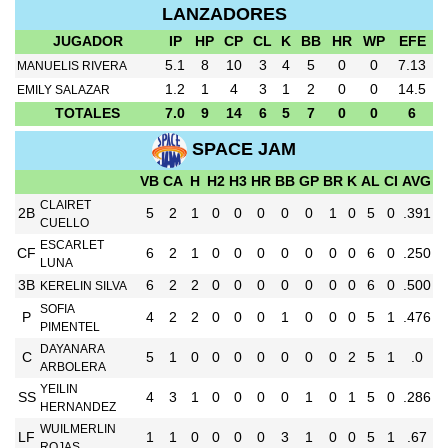
LANZADORES
JUGADOR
IP
HP
CP
CL
K
BB
HR
WP
EFE
5.1
8
10
3
4
5
0
0
7.13
MANUELIS RIVERA
1.2
1
4
3
1
2
0
0
14.5
EMILY SALAZAR
TOTALES
7.0
9
14
6
5
7
0
0
6
SPACE JAM
VB
CA
H
H2
H3
HR
BB
GP
BR
K
AL
CI
AVG
CLAIRET
2B
5
2
1
0
0
0
0
0
1
0
5
0
.391
CUELLO
ESCARLET
CF
6
2
1
0
0
0
0
0
0
0
6
0
.250
LUNA
3B
6
2
2
0
0
0
0
0
0
0
6
0
.500
KERELIN SILVA
SOFIA
P
4
2
2
0
0
0
1
0
0
0
5
1
.476
PIMENTEL
DAYANARA
C
5
1
0
0
0
0
0
0
0
2
5
1
.0
ARBOLERA
YEILIN
SS
4
3
1
0
0
0
0
1
0
1
5
0
.286
HERNANDEZ
WUILMERLIN
LF
1
1
0
0
0
0
3
1
0
0
5
1
.67
ROJAS