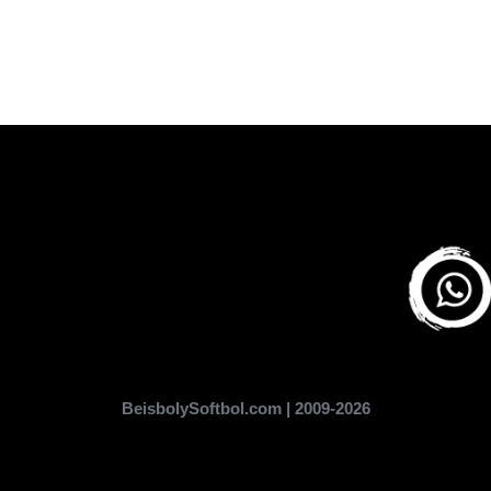
BeisbolySoftbol.com | 2009-2026