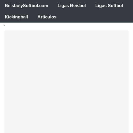
BeisbolySoftbol.com
Ligas Beisbol
Ligas Softbol
Kickingball
Articulos